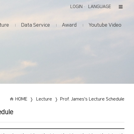
LOGIN
LANGUAGE
ture
Data Service
Award
Youtube Video
HOME
Lecture
Prof. James's Lecture Schedule
edule